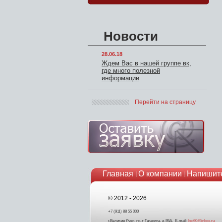
Новости
28.06.18
Ждем Вас в нашей группе вк,
где много полезной
информации
Перейти на страницу
Главная
О компании
Напишит
© 2012 - 2026
+7 (911) 88 55 000
г.Великие Луки, пр-т Гагарина, д.95А. E-mail:
lsd60@inbox.ru